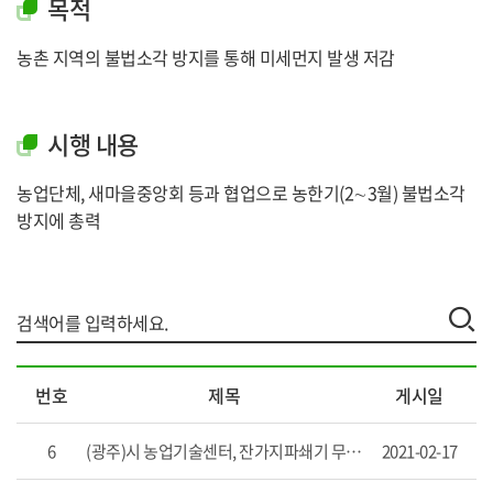
목적
농촌 지역의 불법소각 방지를 통해 미세먼지 발생 저감
시행 내용
농업단체, 새마을중앙회 등과 협업으로 농한기(2∼3월) 불법소각
방지에 총력
영
번호
제목
게시일
농
잔
재
6
(광주)시 농업기술센터, 잔가지파쇄기 무상 임대
2021-02-17
물
수