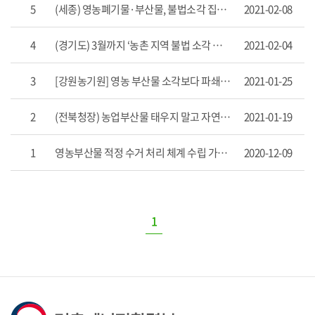
5
(세종) 영농폐기물·부산물, 불법소각 집중점검
2021-02-08
거
처
리
4
(경기도) 3월까지 ‘농촌 지역 불법 소각 합동 점검단’ 운영
2021-02-04
목
록
3
[강원농기원] 영농 부산물 소각보다 파쇄가 더 이득
2021-01-25
으
로
번
2
(전북청장) 농업부산물 태우지 말고 자연에 양보하세요
2021-01-19
호,
제
목,
1
영농부산물 적정 수거 처리 체계 수립 가이드라인
2020-12-09
작
성
자,
게
1
시
일,
조
회
수
항
목