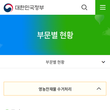
본
하
문
단
내
주
용
소
으
영
로
역
부문별 현황
바
바
로
로
가
가
기
기
부문별 현황
영농잔재물 수거처리