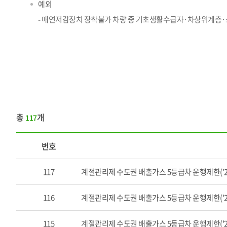
예외
- 매연저감장치 장착불가 차량 중 기초생활수급자·차상위계층
총
개
117
배
번호
출
가
스
117
계절관리제 수도권 배출가스 5등급차 운행제한('22.
5
등
116
계절관리제 수도권 배출가스 5등급차 운행제한('22.
급
차
운
115
계절관리제 수도권 배출가스 5등급차 운행제한('22.