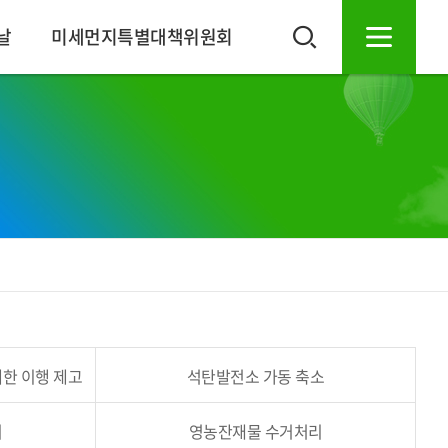
날
미세먼지특별대책위원회
한 이행 제고
석탄발전소 가동 축소
리
영농잔재물 수거처리