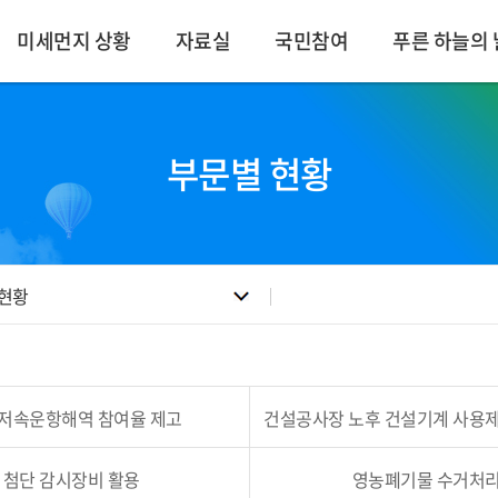
미세먼지 상황
자료실
국민참여
푸른 하늘의 
부문별 현황
 현황
 저속운항해역 참여율 제고
건설공사장 노후 건설기계 사용제
첨단 감시장비 활용
영농폐기물 수거처