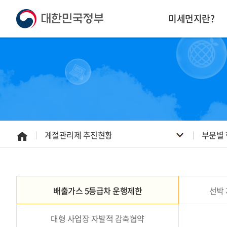
본
하
문
단
미세먼지란?
내
주
용
소
으
영
로
역
바
바
로
로
가
가
기
기
계절관리제 추진현황
부문별
홈
으
배출가스 5등급차 운행제한
선박
로
대형 사업장 자발적 감축협약