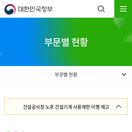
본
하
문
단
내
주
용
소
으
영
로
역
부문별 현황
바
바
로
로
가
가
기
기
부문별 현황
건설공사장 노후 건설기계 사용제한 이행 제고