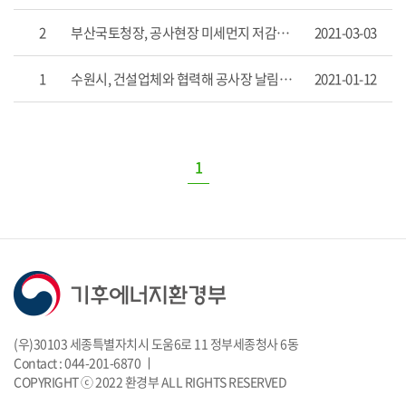
노
2
부산국토청장, 공사현장 미세먼지 저감을 위한 특별 점검실시
2021-03-03
후
건
설
1
수원시, 건설업체와 협력해 공사장 날림먼지 줄인다
2021-01-12
기
계
사
용
제
1
한
이
행
제
고
목
록
으
로
번
(우)30103 세종특별자치시 도움6로 11 정부세종청사 6동
호,
Contact : 044-201-6870 ㅣ
제
COPYRIGHT ⓒ 2022 환경부 ALL RIGHTS RESERVED
목,