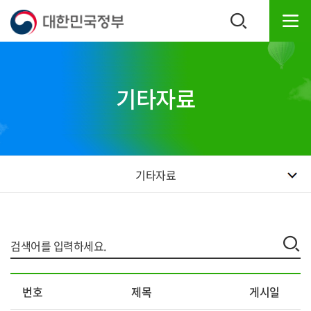
본
하
문
단
내
주
용
소
으
영
로
역
기타자료
바
바
로
로
가
가
기
기
기타자료
자
번호
제목
게시일
료
실