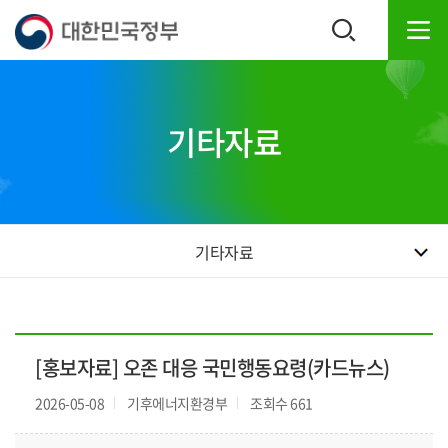
본
하
문
단
내
주
용
소
으
영
로
역
기타자료
바
바
로
로
가
가
기
기
기타자료
[홍보자료] 오존 대응 국민행동요령(카드뉴스)
2026-05-08
기후에너지환경부
조회수 661