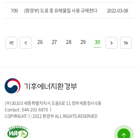
항
목
709
(환경부) 도료 중 유해물질 사용 규제한다
2022-03-08
을
제
공
합
니
26
27
28
29
30
<<
<
>
>>
다.
(우)30103 세종특별자치시 도움6로 11 정부세종청사 6동
Contact : 044-201-6870 ㅣ
COPYRIGHT ⓒ 2022 환경부 ALL RIGHTS RESERVED