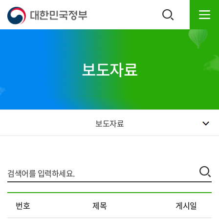
본
하
문
단
내
주
용
소
으
영
로
역
보도자료
바
바
로
로
가
가
기
기
보도자료
자
번호
제목
게시일
료
실