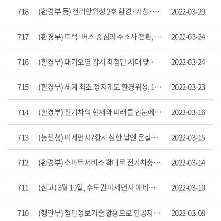
>
718
(환경부 등) 천리안위성 2호 환경·기상·해양 통합지구감시 체계 강화
2022-03-29
보
도
717
(환경부) 트럭·버스 중심의 수소차 전환, 평택이 선도한다
2022-03-24
자
료
목
716
(환경부) 대기오염 감시 최첨단 시대 맞는다…첨단감시센터 착공
2022-03-24
록
으
715
(환경부) 세계 최초 정지궤도 환경위성, 1년간의 발자취 공개
2022-03-23
로
번
호,
714
(환경부) 전기차의 현재와 미래를 한눈에 본다
2022-03-16
제
목,
작
713
(농진청) 미세먼지?황사 심한 날엔 온실도 ‘세척’ 필요해요
2022-03-15
성
자,
712
(환경부) 스마트서비스 확대로 전기차충전기 편리하게 이용해요
2022-03-14
게
시
일,
711
(참고) 3월 10일, 수도권 미세먼지 예비저감조치 시행
2022-03-10
조
회
710
(행안부) 첨단정보기술 활용으로 인공지능 기반 미세먼지 대응 시스템 구축
2022-03-08
수