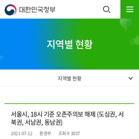
본
하
문
단
내
주
용
소
으
영
로
역
지역별 현황
바
바
로
로
가
가
기
기
지역별 현황
서울시, 18시 기준 오존주의보 해제 (도심권, 서
북권, 서남권, 동남권)
2021-07-12
환경부
조회수 3037