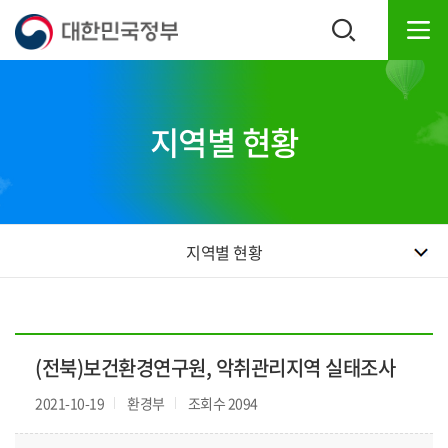
본
하
문
단
내
주
용
소
으
영
로
역
지역별 현황
바
바
로
로
가
가
기
기
지역별 현황
(전북)보건환경연구원, 악취관리지역 실태조사
2021-10-19
환경부
조회수 2094