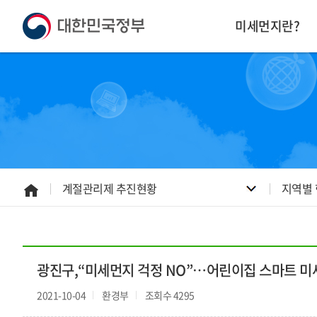
본
하
문
단
미세먼지란?
내
주
용
소
으
영
로
역
바
바
로
로
가
가
기
기
계절관리제 추진현황
지역별
홈
으
로
광진구,“미세먼지 걱정 NO”…어린이집 스마트 미
2021-10-04
환경부
조회수 4295