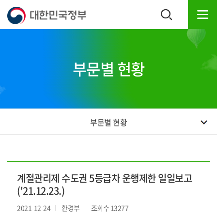
본
하
문
단
내
주
용
소
으
영
로
역
부문별 현황
바
바
로
로
가
가
기
기
부문별 현황
계절관리제 수도권 5등급차 운행제한 일일보고
('21.12.23.)
2021-12-24
환경부
조회수 13277