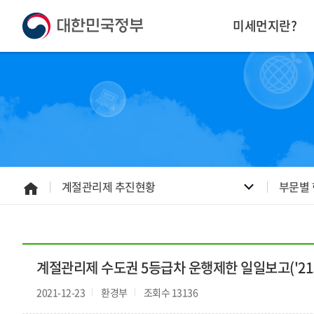
본
하
문
단
미세먼지란?
내
주
용
소
으
영
로
역
바
바
로
로
가
가
기
기
계절관리제 추진현황
부문별
홈
으
로
계절관리제 수도권 5등급차 운행제한 일일보고('21.12
2021-12-23
환경부
조회수 13136